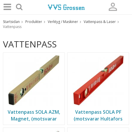
Startsidan
Produkter
Verktyg / Maskiner
Vattenpass & Laser
Produkten har blivit tillagd i varukorgen
Vattenpass
VATTENPASS
Vattenpass SOLA AZM,
Vattenpass SOLA PF
Magnet, (motsvarar
(motsvarar Hultafors
Hultafors HVP)
GDS)