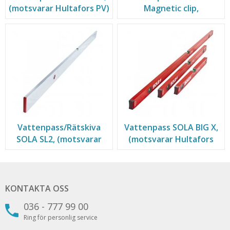
(motsvarar Hultafors PV)
Magnetic clip,
(motsvarar Hultafors
MPL)
Vattenpass/Rätskiva
Vattenpass SOLA BIG X,
SOLA SL2, (motsvarar
(motsvarar Hultafors
Hultafors RS)
HV)
KONTAKTA OSS
036 - 777 99 00
Ring för personlig service