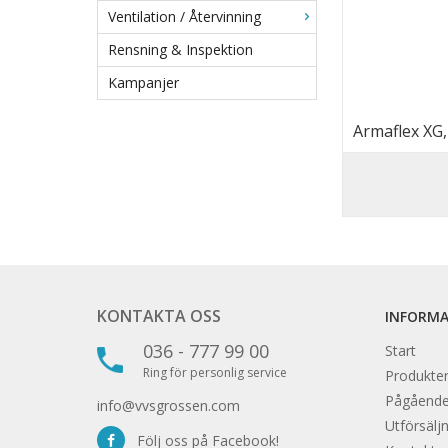
Ventilation / Återvinning
Rensning & Inspektion
Kampanjer
Armaflex XG
KONTAKTA OSS
INFORM
036 - 777 99 00
Start
Ring för personlig service
Produkter
Pågåend
info@vvsgrossen.com
Utförsäljn
Följ oss på Facebook!