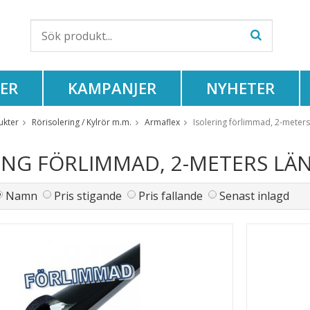
ER
KAMPANJER
NYHETER
ukter
Rörisolering / Kylrör m.m.
Armaflex
Isolering förlimmad, 2-meter
ING FÖRLIMMAD, 2-METERS LÄ
Namn
Pris stigande
Pris fallande
Senast inlagd