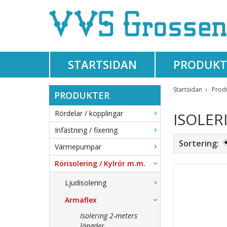
STARTSIDAN
PRODUKT
Startsidan
Prod
PRODUKTER
Rördelar / kopplingar
ISOLER
Infästning / fixering
Sortering:
Värmepumpar
Rörisolering / Kylrör m.m.
Ljudisolering
Armaflex
Isolering 2-meters
längder