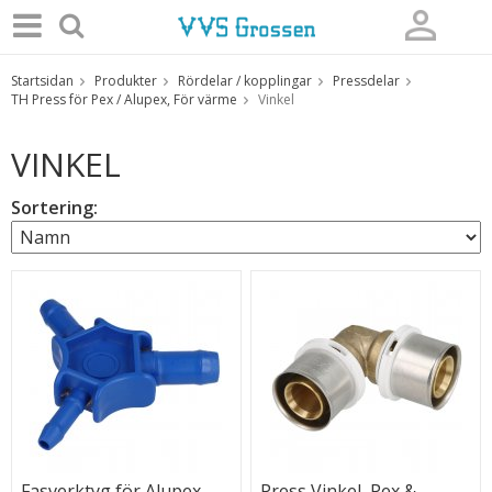
Startsidan
Produkter
Rördelar / kopplingar
Pressdelar
Produkten har blivit tillagd i varukorgen
TH Press för Pex / Alupex, För värme
Vinkel
VINKEL
Sortering:
Fasverktyg för Alupex,
Press Vinkel, Pex &