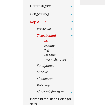
Dammsugare
Gängverktyg
Kap & Slip
Kapskivor
Tigersågblad
Metall
Rivning
Trä
METABO
TIGERSÅGBLAD
Sandpapper
Slipduk
Slipklossar
Putsning
Sliprondeller m.m.
Borr / Bilmejslar / Hålsågar
m.m.