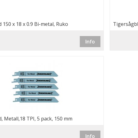
 150 x 18 x 0.9 Bi-metal, Ruko
Tigersågbl
er)
(Rothenbe
Info
, Metall,18 TPI, 5 pack, 150 mm
Info