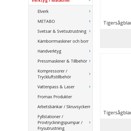
Verktyg / Maskiner
Elverk
METABO
Tigersågblad
(Rothenberg
Svetsar & Svetsutrustning
Kärnborrmaskiner och borr
Handverktyg
Pressmaskiner & Tillbehör
Kompressorer /
Tryckluftstillbehör
Vattenpass & Laser
Fromax Produkter
Arbetsbänkar / Skruvsycken
Tigersågblad
Fyllstationer /
Provtryckningspumpar /
Frysutrustning