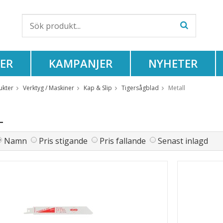
ER
KAMPANJER
NYHETER
ukter
Verktyg / Maskiner
Kap & Slip
Tigersågblad
Metall
L
Namn
Pris stigande
Pris fallande
Senast inlagd