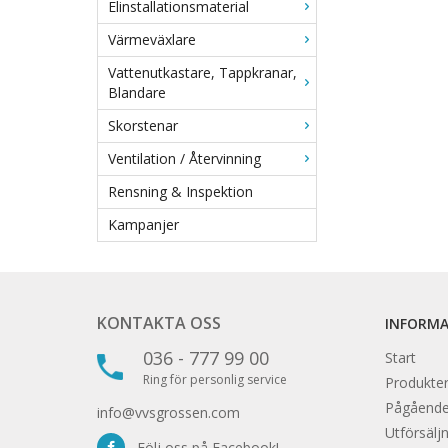
Elinstallationsmaterial
Värmeväxlare
Vattenutkastare, Tappkranar,
Blandare
Skorstenar
Ventilation / Återvinning
Rensning & Inspektion
Kampanjer
KONTAKTA OSS
INFORM
036 - 777 99 00
Start
Ring för personlig service
Produkter
Pågåend
info@vvsgrossen.com
Utförsäljn
Följ oss på Facebook!