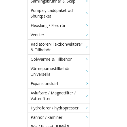
Samlingsbrunnar & Skåp
Pumpar, Laddpaket och
Shuntpaket
Flexslang / Flex-rör
Ventiler
Radiatorer/Fläktkonvektorer
& Tillbehör
Golvvärme & Tillbehör
Värmepumpstillbehör
Universella
Expansionskärl
Avluftare / Magnetfilter /
Vattenfilter
Hydroforer / hydropresser
Pannor / kaminer
Rör / Kulvert, BEGÄR