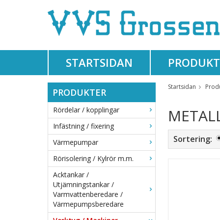
STARTSIDAN
PRODUKT
Startsidan
Prod
PRODUKTER
Rördelar / kopplingar
METAL
Infästning / fixering
Sortering:
Värmepumpar
Rörisolering / Kylrör m.m.
Acktankar /
Utjämningstankar /
Varmvattenberedare /
Värmepumpsberedare