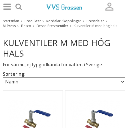
Startsidan
Produkter
Rördelar / kopplingar
Pressdelar
Produkten har blivit tillagd i varukorgen
M-Press
Besco
Besco Pressventiler
Kulventiler M med hög hals
KULVENTILER M MED HÖG
HALS
För värme, ej typgodkända för vatten i Sverige.
Sortering: