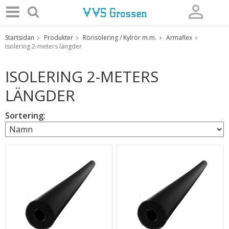
Startsidan
Produkter
Rörisolering / Kylrör m.m.
Armaflex
Produkten har blivit tillagd i varukorgen
Isolering 2-meters längder
ISOLERING 2-METERS
LÄNGDER
Sortering: