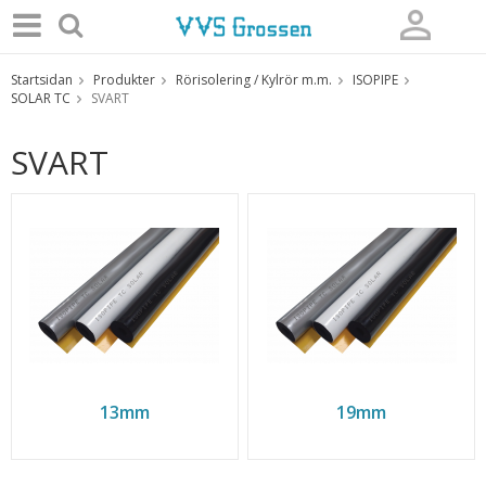
Startsidan
Produkter
Rörisolering / Kylrör m.m.
ISOPIPE
Produkten har blivit tillagd i varukorgen
SOLAR TC
SVART
SVART
13mm
19mm