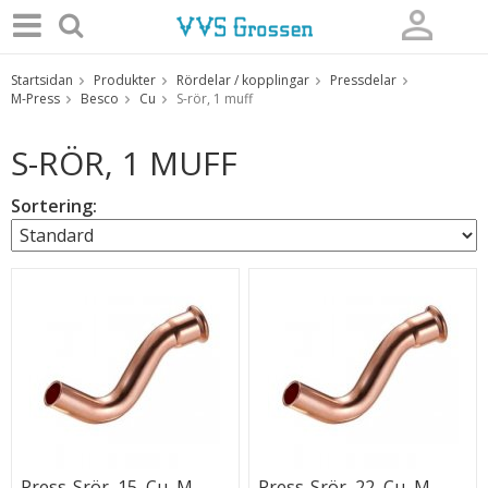
Startsidan
Produkter
Rördelar / kopplingar
Pressdelar
Produkten har blivit tillagd i varukorgen
M-Press
Besco
Cu
S-rör, 1 muff
S-RÖR, 1 MUFF
Sortering:
Press-Srör, 15, Cu, M,
Press-Srör, 22, Cu, M,