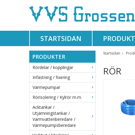
STARTSIDAN
PRODUKT
Startsidan
Prod
PRODUKTER
Rördelar / kopplingar
RÖR
Infästning / fixering
Värmepumpar
Rörisolering / Kylrör m.m.
Acktankar /
Utjämningstankar /
Varmvattenberedare /
Värmepumpsberedare