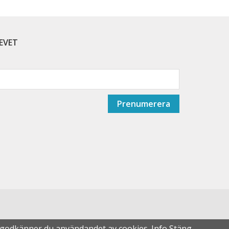
EVET
Prenumerera
n godkänner du användandet av cookies.
Info
Stäng