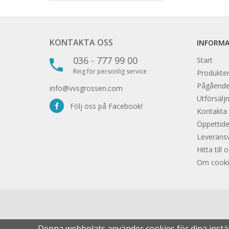
KONTAKTA OSS
INFORM
036 - 777 99 00
Start
Ring för personlig service
Produkter
Pågåend
info@vvsgrossen.com
Utförsäljn
Följ oss på Facebook!
Kontakta
Öppettide
Leveransvi
Hitta till 
Om cooki
Denna webbplats använder cookies för dina inst