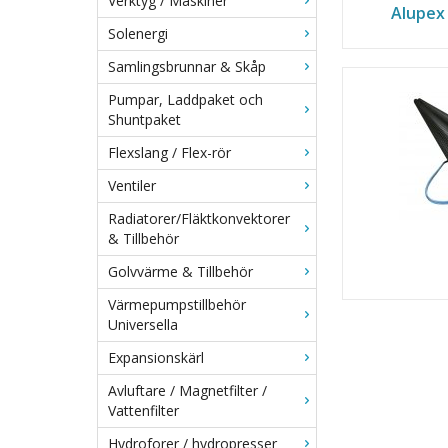
Verktyg / Maskiner
Alupex 
Solenergi
Samlingsbrunnar & Skåp
Pumpar, Laddpaket och
Shuntpaket
Flexslang / Flex-rör
Ventiler
Radiatorer/Fläktkonvektorer
& Tillbehör
Golvvärme & Tillbehör
Värmepumpstillbehör
Universella
Expansionskärl
Avluftare / Magnetfilter /
Vattenfilter
Hydroforer / hydropresser