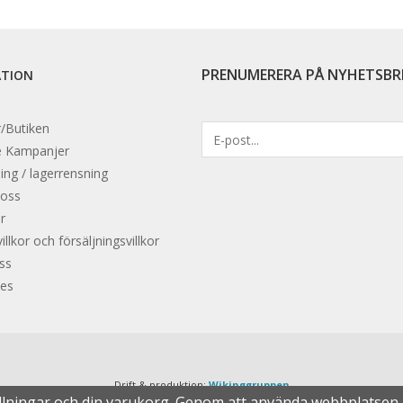
PRENUMERERA PÅ NYHETSBR
ATION
/Butiken
e
Kampanjer
ing / lagerrensning
 oss
r
llkor och försäljningsvillkor
oss
es
Drift & produktion:
Wikinggruppen
ällningar och din varukorg. Genom att använda webbplatse