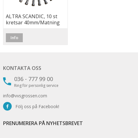
ALTRA SCANDIC, 10 st
kretsar 40mm/Matning
63mm PE,
Injusteringsventiler/Avstängning
Info
(*Frakt)
KONTAKTA OSS
036 - 777 99 00
Ring för personlig service
info@vvsgrossen.com
Följ oss på Facebook!
PRENUMERERA PÅ NYHETSBREVET