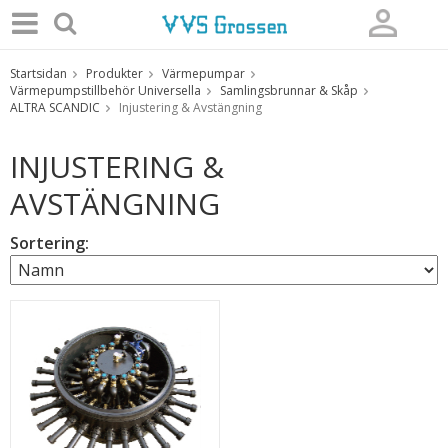
Startsidan
Produkter
Värmepumpar
Produkten har blivit tillagd i varukorgen
Värmepumpstillbehör Universella
Samlingsbrunnar & Skåp
ALTRA SCANDIC
Injustering & Avstängning
INJUSTERING &
AVSTÄNGNING
Sortering: