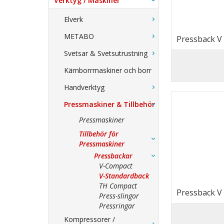
Verktyg / Maskiner
Elverk
METABO
Pressback V
Svetsar & Svetsutrustning
Kärnborrmaskiner och borr
Handverktyg
Pressmaskiner & Tillbehör
Pressmaskiner
Tillbehör för
Pressmaskiner
Pressbackar
V-Compact
V-Standardback
TH Compact
Pressback V
Press-slingor
Pressringar
Kompressorer /