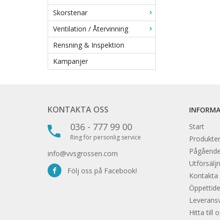
Skorstenar
Ventilation / Återvinning
Rensning & Inspektion
Kampanjer
KONTAKTA OSS
INFORM
036 - 777 99 00
Start
Ring för personlig service
Produkter
Pågåend
info@vvsgrossen.com
Utförsäljn
Följ oss på Facebook!
Kontakta
Öppettide
Leveransvi
Hitta till 