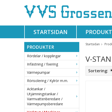
STARTSIDAN
PRODUKT
Startsidan
Prod
PRODUKTER
Rördelar / kopplingar
V-STA
Infästning / fixering
Sortering:
Värmepumpar
Rörisolering / Kylrör m.m.
Acktankar /
Utjämningstankar /
Varmvattenberedare /
Värmepumpsberedare