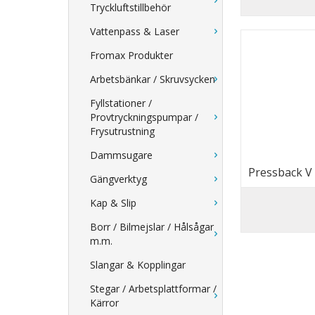
Tryckluftstillbehör
Vattenpass & Laser
Fromax Produkter
Arbetsbänkar / Skruvsycken
Fyllstationer /
Provtryckningspumpar /
Frysutrustning
Dammsugare
Pressback V
Gängverktyg
Kap & Slip
Borr / Bilmejslar / Hålsågar
m.m.
Slangar & Kopplingar
Stegar / Arbetsplattformar /
Kärror