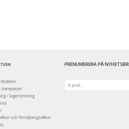
PRENUMERERA PÅ NYHETSBR
ATION
/Butiken
e
Kampanjer
ing / lagerrensning
 oss
r
llkor och försäljningsvillkor
oss