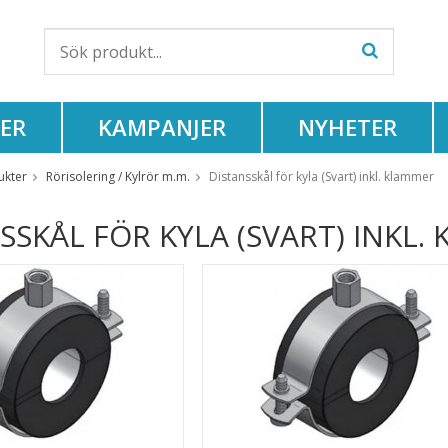
ER
KAMPANJER
NYHETER
ukter
Rörisolering / Kylrör m.m.
Distansskål för kyla (Svart) inkl. klammer
SSKÅL FÖR KYLA (SVART) INKL.