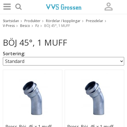
Startsidan
Produkter
Rördelar / kopplingar
Pressdelar
Produkten har blivit tillagd i varukorgen
V-Press
Besco
Fz
BÖJ 45°, 1 MUFF
BÖJ 45°, 1 MUFF
Sortering:
Press-Böj, 45 x 1 muff,
Press-Böj, 45 x 1 muff,