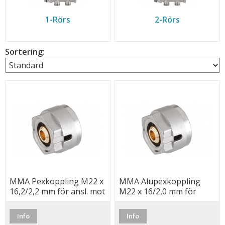
1-Rörs
2-Rörs
Sortering:
MMA Pexkoppling M22 x
MMA Alupexkoppling
16,2/2,2 mm för ansl. mot
M22 x 16/2,0 mm för
koppel, Monoblocco
ansl. mot koppel,
Monoblocco
Info
Info