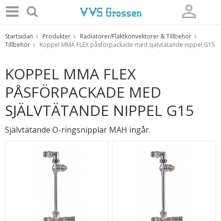
Startsidan
Produkter
Radiatorer/Fläktkonvektorer & Tillbehör
Produkten har blivit tillagd i varukorgen
Tillbehör
Koppel MMA FLEX påsförpackade med självtätande nippel G15
KOPPEL MMA FLEX
PÅSFÖRPACKADE MED
SJÄLVTÄTANDE NIPPEL G15
Självtätande O-ringsnipplar MAH ingår.