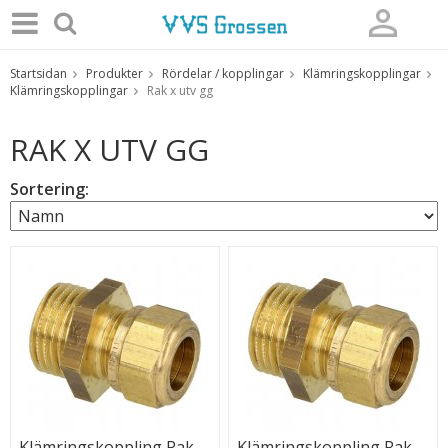
Startsidan
Produkter
Rördelar / kopplingar
Klämringskopplingar
Produkten har blivit tillagd i varukorgen
Klämringskopplingar
Rak x utv gg
RAK X UTV GG
Sortering:
Klämringskoppling Rak
Klämringskoppling Rak