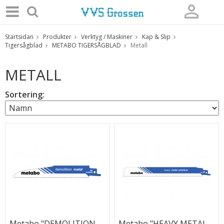
Startsidan
Produkter
Verktyg / Maskiner
Kap & Slip
Produkten har blivit tillagd i varukorgen
Tigersågblad
METABO TIGERSÅGBLAD
Metall
METALL
Sortering:
Metabo "DEMOLITION
Metabo "HEAVY METAL