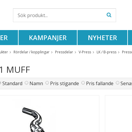
ER
KAMPANJER
NYHETER
ukter
Rördelar / kopplingar
Pressdelar
V-Press
LK / B-press
Press
 1 MUFF
Standard
Namn
Pris stigande
Pris fallande
Senas