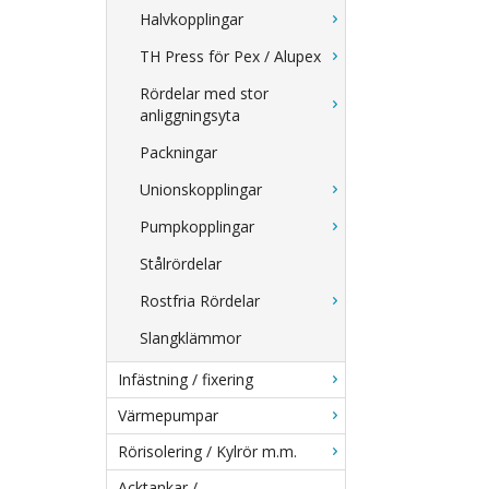
Halvkopplingar
TH Press för Pex / Alupex
Rördelar med stor
anliggningsyta
Packningar
Unionskopplingar
Pumpkopplingar
Stålrördelar
Rostfria Rördelar
Slangklämmor
Infästning / fixering
Värmepumpar
Rörisolering / Kylrör m.m.
Acktankar /