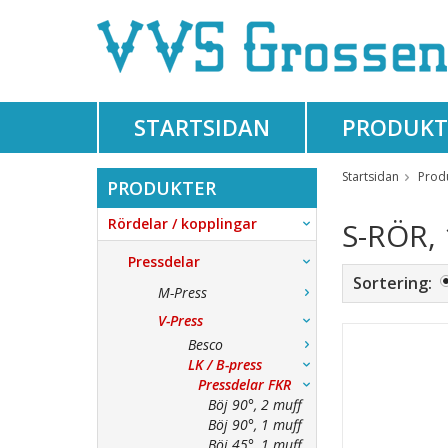
STARTSIDAN
PRODUKT
Startsidan
Prod
PRODUKTER
Rördelar / kopplingar
S-RÖR,
Pressdelar
Sortering:
M-Press
V-Press
Besco
LK / B-press
Pressdelar FKR
Böj 90°, 2 muff
Böj 90°, 1 muff
Böj 45°, 1 muff