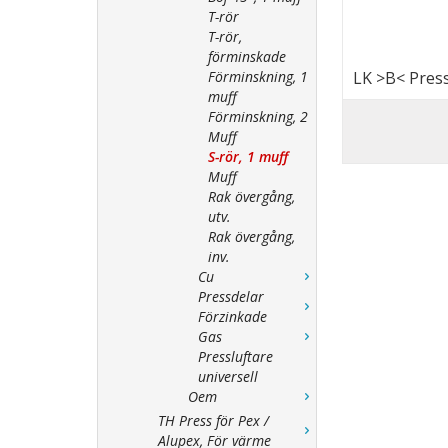
T-rör
T-rör,
förminskade
Förminskning, 1
LK >B< Press
muff
Förminskning, 2
Muff
S-rör, 1 muff
Muff
Rak övergång,
utv.
Rak övergång,
inv.
Cu
Pressdelar
Förzinkade
Gas
Pressluftare
universell
Oem
TH Press för Pex /
Alupex, För värme