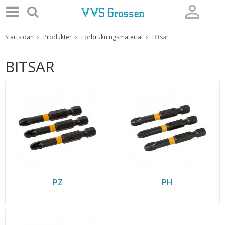
Startsidan
Produkter
Förbrukningsmaterial
Bitsar
Produkten har blivit tillagd i varukorgen
BITSAR
PZ
PH