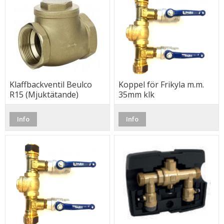
Klaffbackventil Beulco
Koppel för Frikyla m.m.
R15 (Mjuktätande)
35mm klk
Info
Info