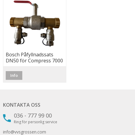
Bosch Påfyllnadssats
DN50 för Compress 7000
LW 38–48
Info
KONTAKTA OSS
036 - 777 99 00
Ring för personlig service
info@vvsgrossen.com