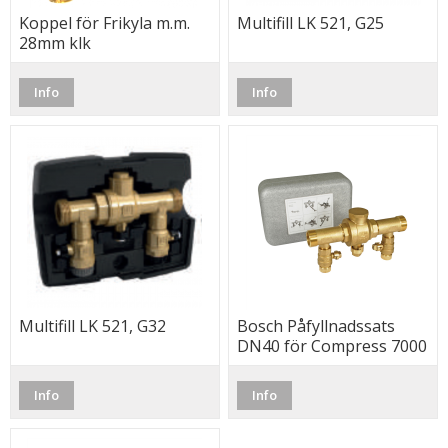
Koppel för Frikyla m.m.
Multifill LK 521, G25
28mm klk
Info
Info
Multifill LK 521, G32
Bosch Påfyllnadssats
DN40 för Compress 7000
LW 22–28
Info
Info