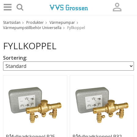
Startsidan
Produkter
Värmepumpar
Produkten har blivit tillagd i varukorgen
Värmepumpstillbehör Universella
Fyllkoppel
FYLLKOPPEL
Sortering:
Påfyllnadskoppel R25
Påfyllnadskoppel R32