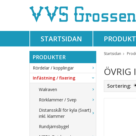
STARTSIDAN
PRODUKT
Startsidan
Prod
PRODUKTER
Rördelar / kopplingar
ÖVRIG 
Infästning / fixering
Sortering:
Walraven
Rörklammer / Svep
Distansskål för kyla (Svart)
inkl. klammer
Rundjärnsbygel