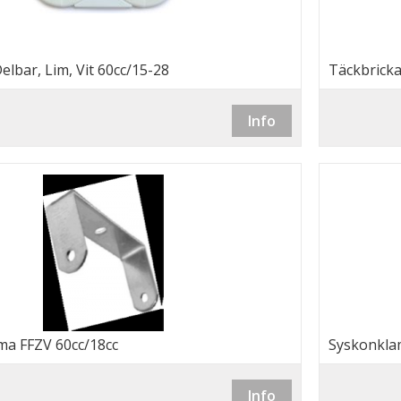
elbar, Lim, Vit 60cc/15-28
Täckbricka
Info
a FFZV 60cc/18cc
Syskonkla
Info