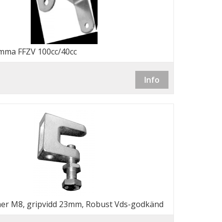
mma FFZV 100cc/40cc
Info
er M8, gripvidd 23mm, Robust Vds-godkänd