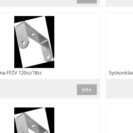
a FFZV 120cc/18cc
Syskonkla
Info