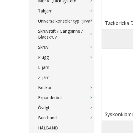
MEFA Quick system
Takjärn
Universalkonsoler typ "Jirva"
Täckbricka D
Skruvstift / Gängpinne /
Bladskruv
Skruv
Plugg
L-järn
Z-järn
Brickor
Expanderbult
Övrigt
Syskonklamm
Buntband
HÅLBAND