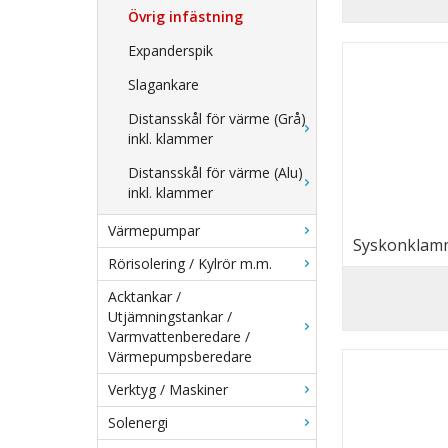
Övrig infästning
Expanderspik
Slagankare
Distansskål för värme (Grå)
inkl. klammer
Distansskål för värme (Alu)
inkl. klammer
Värmepumpar
Syskonklamm
Rörisolering / Kylrör m.m.
Acktankar /
Utjämningstankar /
Varmvattenberedare /
Värmepumpsberedare
Verktyg / Maskiner
Solenergi