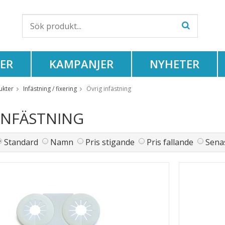
ER
KAMPANJER
NYHETER
ukter
Infästning / fixering
Övrig infästning
INFÄSTNING
Standard
Namn
Pris stigande
Pris fallande
Senas