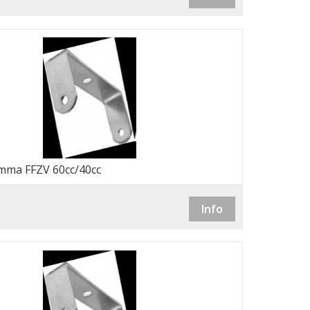
mma FFZV 60cc/40cc
Info