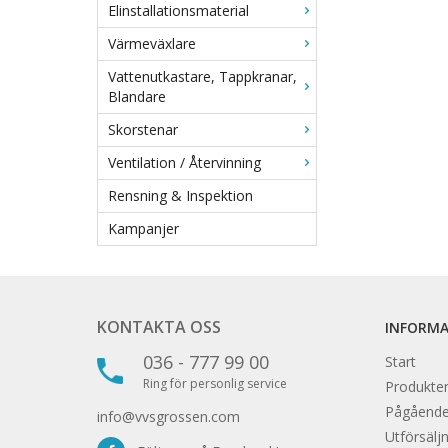
Elinstallationsmaterial
Värmeväxlare
Vattenutkastare, Tappkranar,
Blandare
Skorstenar
Ventilation / Återvinning
Rensning & Inspektion
Kampanjer
KONTAKTA OSS
INFORM
036 - 777 99 00
Start
Ring för personlig service
Produkter
Pågåend
info@vvsgrossen.com
Utförsäljn