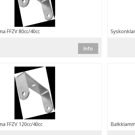
a FFZV 80cc/40cc
Syskonkla
Info
a FFZV 120cc/40cc
Balkklamm