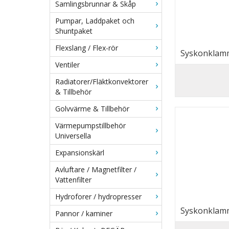
Samlingsbrunnar & Skåp
Pumpar, Laddpaket och
Shuntpaket
Flexslang / Flex-rör
Syskonklamm
Ventiler
Radiatorer/Fläktkonvektorer
& Tillbehör
Golvvärme & Tillbehör
Värmepumpstillbehör
Universella
Expansionskärl
Avluftare / Magnetfilter /
Vattenfilter
Hydroforer / hydropresser
Syskonklamm
Pannor / kaminer