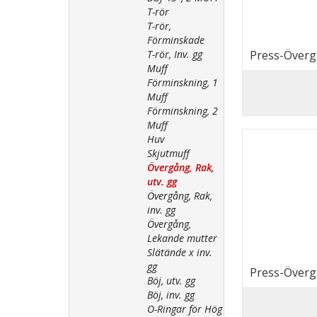
T-rör
T-rör,
Förminskade
T-rör, Inv. gg
Press-Övergå
Muff
Förminskning, 1
Muff
Förminskning, 2
Muff
Huv
Skjutmuff
Övergång, Rak,
utv. gg
Övergång, Rak,
inv. gg
Övergång,
Lekande mutter
Slätände x inv.
gg
Press-Övergå
Böj, utv. gg
Böj, inv. gg
O-Ringar för Hög