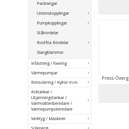
Packningar
Unionskopplingar
Pumpkopplingar
Stålrördelar
Rostfria Rördelar
Slangklämmor
Infästning / fixering
Värmepumpar
Press-Övergå
Rörisolering / Kylrör m.m.
Acktankar /
Utjämningstankar /
Varmvattenberedare /
Värmepumpsberedare
Verktyg / Maskiner
Solenergi