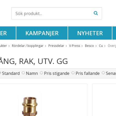
ER
KAMPANJER
NYHETER
ukter
Rördelar / kopplingar
Pressdelar
V-Press
Besco
Cu
Överg
NG, RAK, UTV. GG
Standard
Namn
Pris stigande
Pris fallande
Senas