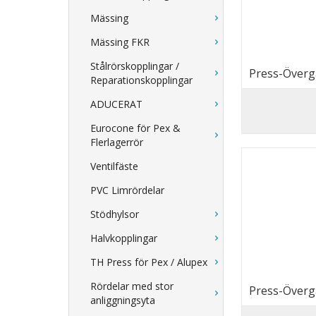
Mässing
Mässing FKR
Stålrörskopplingar /
Press-Övergå
Reparationskopplingar
ADUCERAT
Eurocone för Pex &
Flerlagerrör
Ventilfäste
PVC Limrördelar
Stödhylsor
Halvkopplingar
TH Press för Pex / Alupex
Rördelar med stor
Press-Övergå
anliggningsyta