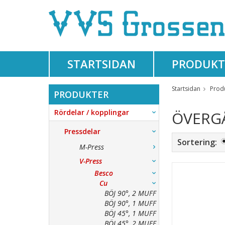
STARTSIDAN
PRODUKT
Startsidan
Prod
PRODUKTER
Rördelar / kopplingar
ÖVERGÅ
Pressdelar
Sortering:
M-Press
V-Press
Besco
Cu
BÖJ 90°, 2 MUFF
BÖJ 90°, 1 MUFF
BÖJ 45°, 1 MUFF
BÖJ 45°, 2 MUFF