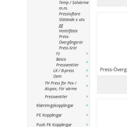
Temp / Solvärme
m.m.
Pressluftare
Slätände x utv.
gg
Ventilfäste
Press-
Övergångsrör
Press-Srör
Fz
Besco
Pressventiler
Press-Övergå
LK / B-press
Oem
TH Press för Pex /
Alupex, För värme
Pressventiler
Klämringskopplingar
PE Kopplingar
Push Fit Kopplingar