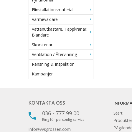
Elinstallationsmaterial
Värmeväxlare
Vattenutkastare, Tappkranar,
Blandare
Skorstenar
Ventilation / Återvinning
Rensning & Inspektion
Kampanjer
KONTAKTA OSS
INFORM
036 - 777 99 00
Start
Ring för personlig service
Produkter
Pågåend
info@vvsgrossen.com