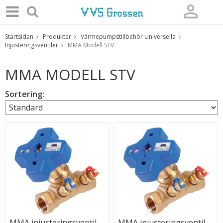
Startsidan
Produkter
Värmepumpstillbehör Universella
Produkten har blivit tillagd i varukorgen
Injusteringsventiler
MMA Modell STV
MMA MODELL STV
Sortering:
MMA injusteringsventil
MMA injusteringsventil