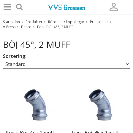
Startsidan
Produkter
Rördelar / kopplingar
Pressdelar
Produkten har blivit tillagd i varukorgen
V-Press
Besco
Fz
BÖJ 45°, 2 MUFF
BÖJ 45°, 2 MUFF
Sortering:
Press-Böj, 45 x 2 muff,
Press-Böj, 45 x 2 muff,