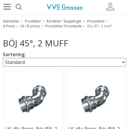
Startsidan
Produkter
Rördelar / kopplingar
Pressdelar
Produkten har blivit tillagd i varukorgen
V-Press
LK / B-press
Pressdelar Förzinkade
Böj 45°, 2 muff
BÖJ 45°, 2 MUFF
Sortering:
LK >B< Press, Böj 45*, 2
LK >B< Press, Böj 45*, 2