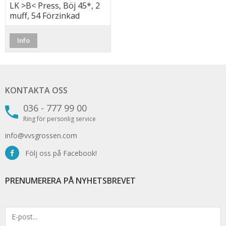
LK >B< Press, Böj 45*, 2
muff, 54 Förzinkad
Info
KONTAKTA OSS
036 - 777 99 00
Ring för personlig service
info@vvsgrossen.com
Följ oss på Facebook!
PRENUMERERA PÅ NYHETSBREVET