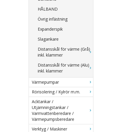
HÅLBAND
Övrig infästning
Expanderspik
Slagankare
Distansskål för värme (Grå)
inkl. klammer
Distansskål för värme (Alu)
inkl. klammer
Värmepumpar
Rörisolering / Kylrör m.m.
Acktankar /
Utjämningstankar /
Varmvattenberedare /
Värmepumpsberedare
Verktyg / Maskiner