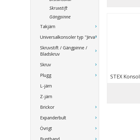
Skruvstift
Gängpinne
Takjärn
Universalkonsoler typ "Jirva"
Skruvstift / Gängpinne /
Bladskruv
Skruv
Plugg
STEX Konsols
L-järn
Z-järn
Brickor
Expanderbult
Övrigt
Buntband