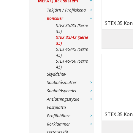
MEFA Quick system
Takjärn / Profilskena
Konsoler
STEX 35 Kons
STEX 35/35 (Serie
35)
STEX 35/42 (Serie
35)
STEX 45/45 (Serie
45)
STEX 45/60 (Serie
45)
Skyddshuv
Snabblåsmutter
Snabblåspendel
Anslutningsstycke
Fästplatta
STEX 35 Kons
Profilhållare
Rörklammer
Distansskål