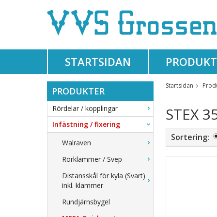
STARTSIDAN
PRODUKT
Startsidan
Prod
PRODUKTER
Rördelar / kopplingar
STEX 35
Infästning / fixering
Sortering:
Walraven
Rörklammer / Svep
Distansskål för kyla (Svart)
inkl. klammer
Rundjärnsbygel