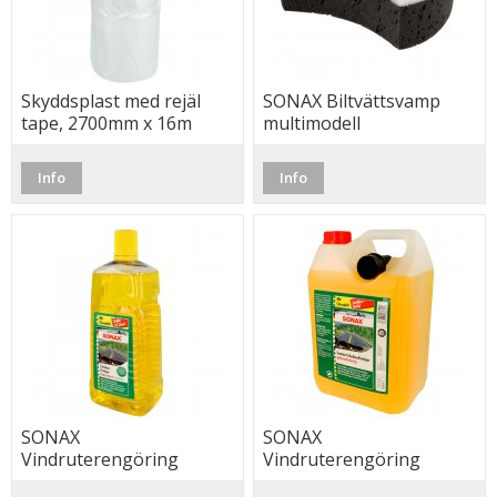
Skyddsplast med rejäl
SONAX Biltvättsvamp
tape, 2700mm x 16m
multimodell
Info
Info
SONAX
SONAX
Vindruterengöring
Vindruterengöring
citrus, 2L konc. ger 16L
citrus, 5L Färdigblandad