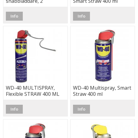
snabbladdare, 2
Smart Straw 400 ml
utgångar, 4.8 A, Svart,
(Nedis)
Info
Info
WD-40 MULTISPRAY,
WD-40 Multispray, Smart
Flexible STRAW 400 ML
Straw 400 ml
Info
Info