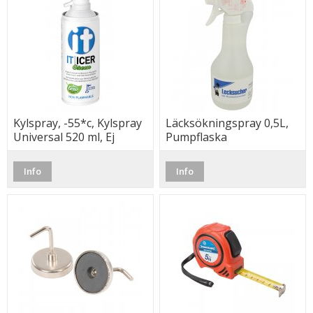
Kylspray, -55*c, Kylspray
Läcksökningspray 0,5L,
Universal 520 ml, Ej
Pumpflaska
brandarlig !
Info
Info