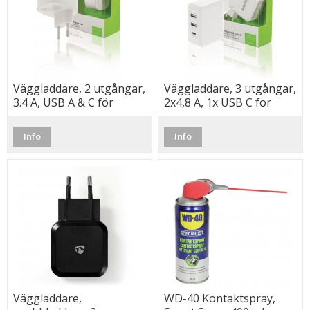
Väggladdare, 2 utgångar,
Väggladdare, 3 utgångar,
3.4 A, USB A & C för
2x4,8 A, 1x USB C för
nyare mobiler, Vit,
nyare mobiler
(Sweex)
Info
Info
Väggladdare,
WD-40 Kontaktspray,