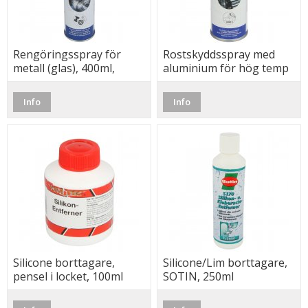
Rengöringsspray för
Rostskyddsspray med
metall (glas), 400ml,
aluminium för hög temp
Wekem
Info
Info
Silicone borttagare,
Silicone/Lim borttagare,
pensel i locket, 100ml
SOTIN, 250ml