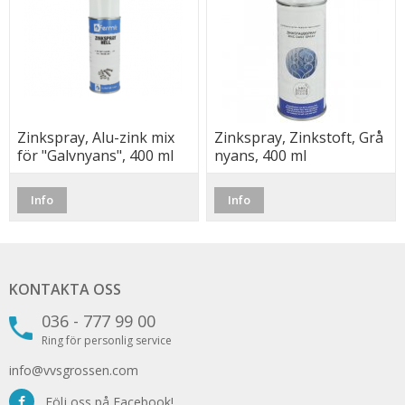
Zinkspray, Alu-zink mix
Zinkspray, Zinkstoft, Grå
för "Galvnyans", 400 ml
nyans, 400 ml
Info
Info
KONTAKTA OSS
036 - 777 99 00
Ring för personlig service
info@vvsgrossen.com
Följ oss på Facebook!