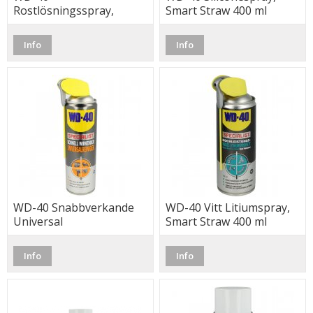
Rostlösningsspray,
Smart Straw 400 ml
Smart Straw 400 ml
Info
Info
WD-40 Snabbverkande
WD-40 Vitt Litiumspray,
Universal
Smart Straw 400 ml
Rengöringsspray, Smart
Straw 500 ml
Info
Info