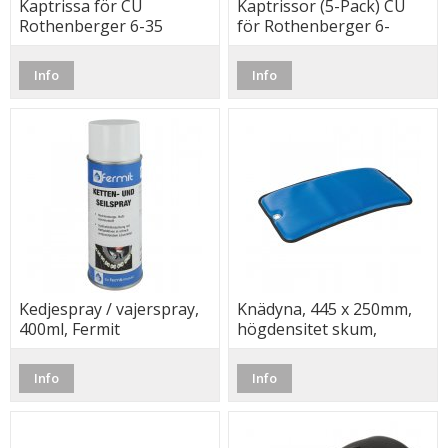
Kaptrissa för CU
Kaptrissor (5-Pack) CU
Rothenberger 6-35
för Rothenberger 6-
(42)mm, Rothenberger
35mm, Rothenberger
Info
Info
Kedjespray / vajerspray,
Knädyna, 445 x 250mm,
400ml, Fermit
högdensitet skum,
tvättbar
Info
Info