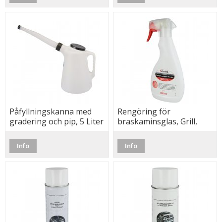
Påfyllningskanna med
Rengöring för
gradering och pip, 5 Liter
braskaminsglas, Grill,
Spisplattor m.m. Fermit
Info
Info