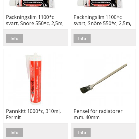
Packningslim 1100*c
Packningslim 1100*c
svart, Snöre 550*c, 2,5m,
svart, Snöre 550*c, 2,5m,
6mm, Fermit
8mm, Fermit
Info
Info
Pannkitt 1000*c, 310ml,
Pensel för radiatorer
Fermit
m.m. 40mm
Info
Info