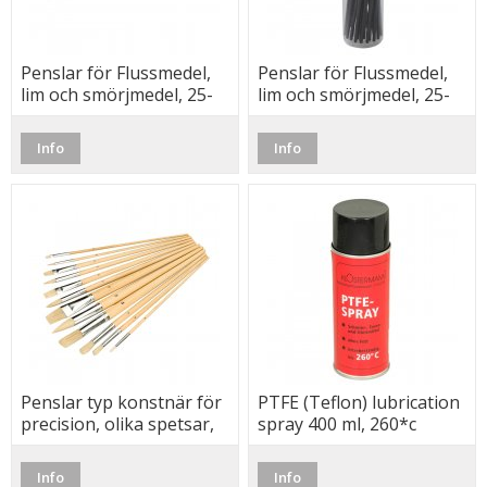
Penslar för Flussmedel,
Penslar för Flussmedel,
lim och smörjmedel, 25-
lim och smörjmedel, 25-
Pack
Pack
Info
Info
Penslar typ konstnär för
PTFE (Teflon) lubrication
precision, olika spetsar,
spray 400 ml, 260*c
12-Pack
Info
Info