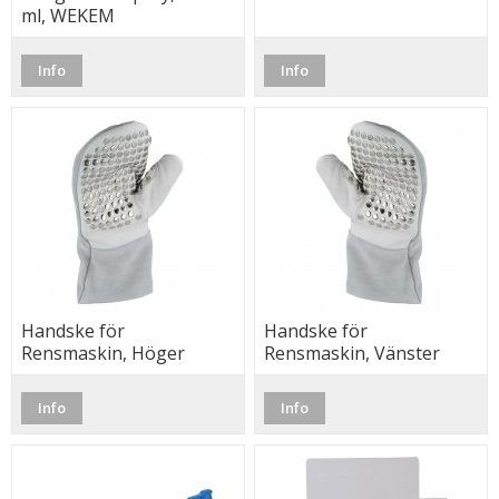
ml, WEKEM
Info
Info
Handske för
Handske för
Rensmaskin, Höger
Rensmaskin, Vänster
Hand, Mjuk och bra
Hand, Mjuk och bra
passform
passform
Info
Info