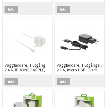
Vit, (Sweex)
Info
Info
Väggladdare, 1 utgång,
Väggladdare, 1 utgångar,
2.4 A, IPHONE / APPLE,
2.1 A, micro USB, Svart,
Vit, (Valueline)
(Sweex)
Info
Info