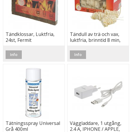
Tändklossar, Luktfria,
Tändull av trä och vax,
24st, Fermit
luktfria, brinntid 8 min,
Fermit
Info
Info
Tätningsspray Universal
Väggladdare, 1 utgång,
Grå 400ml
2.4 A, IPHONE / APPLE,