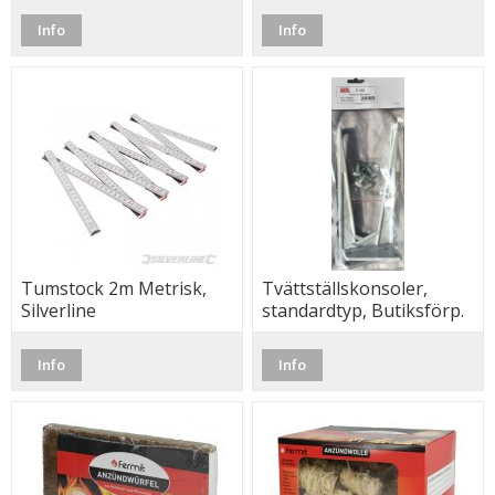
Info
Info
Tumstock 2m Metrisk,
Tvättställskonsoler,
Silverline
standardtyp, Butiksförp.
2st+4st T-bult
Info
Info