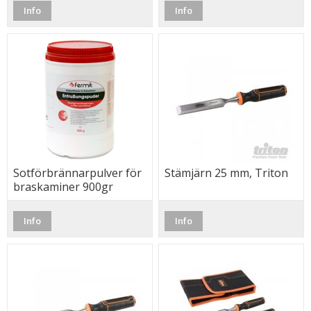
Info
Info
Sotförbrännarpulver för
Stämjärn 25 mm, Triton
braskaminer 900gr
(Fermit)
Info
Info