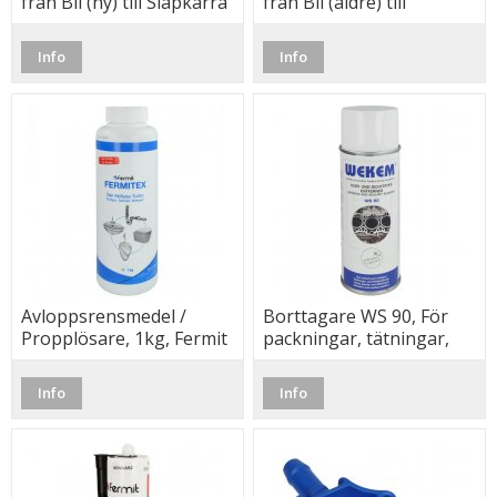
från Bil (ny) till Släpkärra
från Bil (äldre) till
(äldre)
Släpkärra (ny)
Info
Info
Avloppsrensmedel /
Borttagare WS 90, För
Propplösare, 1kg, Fermit
packningar, tätningar,
lim m.m. 400ml
Info
Info