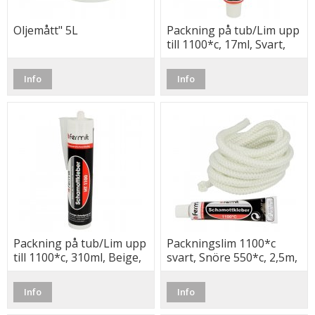
Oljemått" 5L
Packning på tub/Lim upp
till 1100*c, 17ml, Svart,
Fermit
Info
Info
Packning på tub/Lim upp
Packningslim 1100*c
till 1100*c, 310ml, Beige,
svart, Snöre 550*c, 2,5m,
Fermit
10mm, Fermit
Info
Info