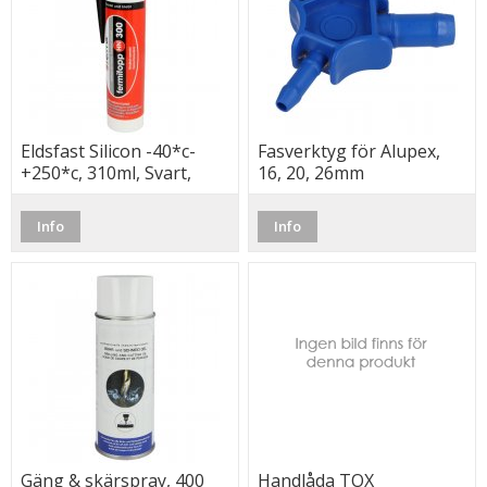
Eldsfast Silicon -40*c-
Fasverktyg för Alupex,
+250*c, 310ml, Svart,
16, 20, 26mm
Fermit
Info
Info
Gäng & skärspray, 400
Handlåda TOX