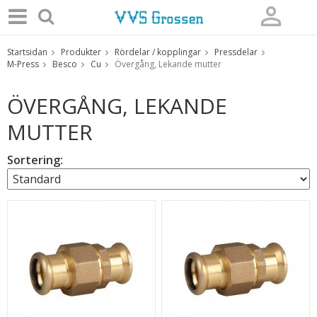
Startsidan
Produkter
Rördelar / kopplingar
Pressdelar
Produkten har blivit tillagd i varukorgen
M-Press
Besco
Cu
Övergång, Lekande mutter
ÖVERGÅNG, LEKANDE
MUTTER
Sortering: