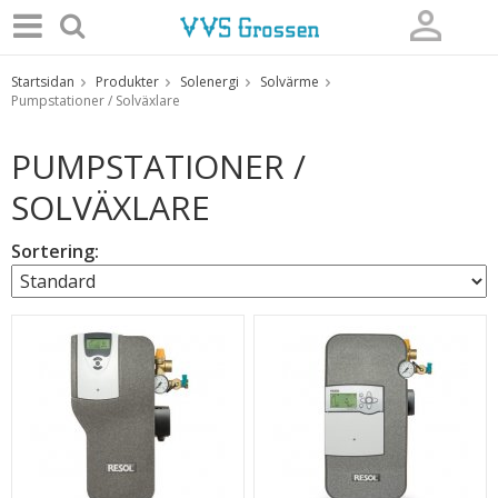
Startsidan
Produkter
Solenergi
Solvärme
Produkten har blivit tillagd i varukorgen
Pumpstationer / Solväxlare
PUMPSTATIONER /
SOLVÄXLARE
Sortering: