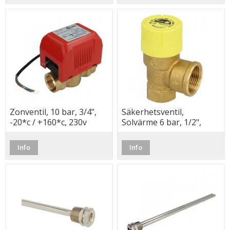
Zonventil, 10 bar, 3/4",
Säkerhetsventil,
-20*c / +160*c, 230v
Solvärme 6 bar, 1/2",
-30*c / +160*c, Flamco
Info
Info