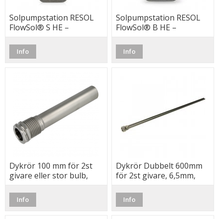
Solpumpstation RESOL
Solpumpstation RESOL
FlowSol® S HE –
FlowSol® B HE –
DeltaSol® CS/2, 1-stråk,
DeltaSol® CS/2, 2-stråk,
3 givare
3 givare
Info
Info
Dykrör 100 mm för 2st
Dykrör Dubbelt 600mm
givare eller stor bulb,
för 2st givare, 6,5mm,
Rostfri R15
R15
Info
Info