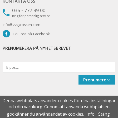
KONTAKTA OSS
036 - 777 99 00
Ring för personlig service
info@vvsgrossen.com
Följ oss på Facebook!
PRENUMERERA PÅ NYHETSBREVET
Prenumerera
Denna webbplats använder cookies för dina inställningar
och din varukorg. Genom att använda webbplatsen
Drift & produktion:
Wikinggruppen
godkänner du användandet av cookies.
Info
Stäng