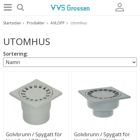
Startsidan
Produkter
AVLOPP
Utomhus
Produkten har blivit tillagd i varukorgen
UTOMHUS
Sortering:
Golvbrunn / Spygatt för
Golvbrunn / Spygatt för