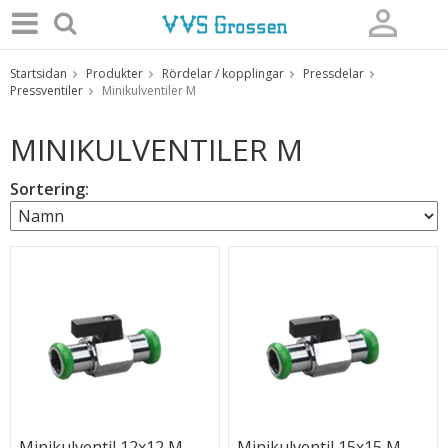
Startsidan
Produkter
Rördelar / kopplingar
Pressdelar
Produkten har blivit tillagd i varukorgen
Pressventiler
Minikulventiler M
MINIKULVENTILER M
Sortering:
Minikulventil 12x12 M-
Minikulventil 15x15 M-