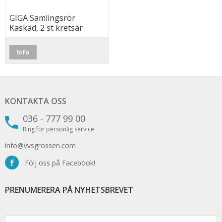
GIGA Samlingsrör
Kaskad, 2 st kretsar
90/160, Just.(*Frakt)
Info
KONTAKTA OSS
036 - 777 99 00
Ring för personlig service
info@vvsgrossen.com
Följ oss på Facebook!
PRENUMERERA PÅ NYHETSBREVET