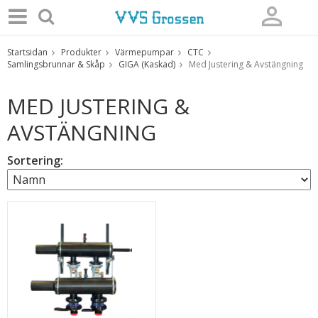
Startsidan
Produkter
Värmepumpar
CTC
Produkten har blivit tillagd i varukorgen
Samlingsbrunnar & Skåp
GIGA (Kaskad)
Med Justering & Avstängning
MED JUSTERING &
AVSTÄNGNING
Sortering: