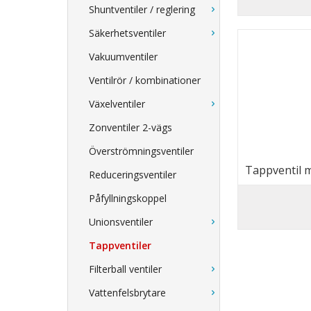
Shuntventiler / reglering
Säkerhetsventiler
Vakuumventiler
Ventilrör / kombinationer
Växelventiler
Zonventiler 2-vägs
Överströmningsventiler
Tappventil m
Reduceringsventiler
bevattning m
Påfyllningskoppel
Unionsventiler
Tappventiler
Filterball ventiler
Vattenfelsbrytare