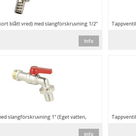
kort blått vred) med slangförskruvning 1/2"
Tappventil
, bevattning m.m.)
(Eget vatt
Info
ed slangförskruvning 1" (Eget vatten,
Tappventil
.m.)
bevattning
Info