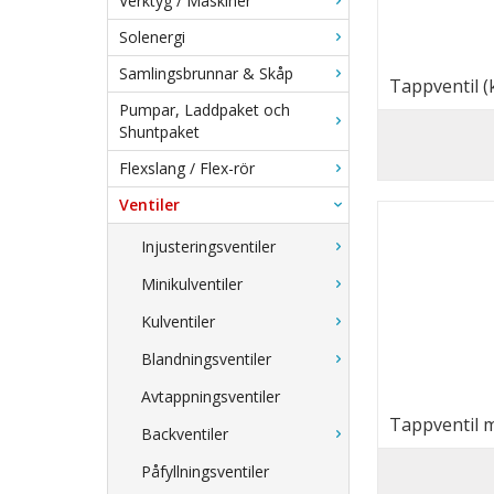
Verktyg / Maskiner
Solenergi
Samlingsbrunnar & Skåp
Tappventil (
(Eget vatten
Pumpar, Laddpaket och
Shuntpaket
Flexslang / Flex-rör
Ventiler
Injusteringsventiler
Minikulventiler
Kulventiler
Blandningsventiler
Avtappningsventiler
Tappventil m
Backventiler
bevattning m
Påfyllningsventiler