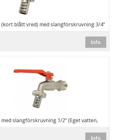
 (kort blått vred) med slangförskruvning 3/4"
en, bevattning m.m.)
Info
 med slangförskruvning 1/2" (Eget vatten,
 m.m.)
Info