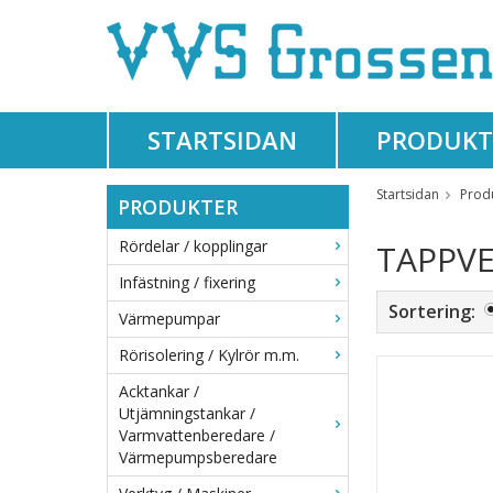
STARTSIDAN
PRODUKT
Startsidan
Prod
PRODUKTER
Rördelar / kopplingar
TAPPVE
Infästning / fixering
Sortering:
Värmepumpar
Rörisolering / Kylrör m.m.
Acktankar /
Utjämningstankar /
Varmvattenberedare /
Värmepumpsberedare