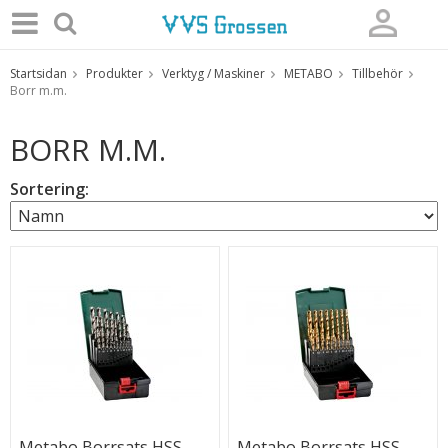
Startsidan
Produkter
Verktyg / Maskiner
METABO
Tillbehör
Produkten har blivit tillagd i varukorgen
Borr m.m.
BORR M.M.
Sortering:
Metabo Borrsats HSS-
Metabo Borrsats HSS-