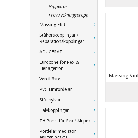
Nippelrör
Provtryckningspropp
Mässing FKR
Stålrörskopplingar /
Reparationskopplingar
ADUCERAT
Eurocone för Pex &
Flerlagerrör
Mässing Vink
Ventilfäste
PVC Limrördelar
Stödhylsor
Halvkopplingar
TH Press för Pex / Alupex
Rördelar med stor
anliggningsyta