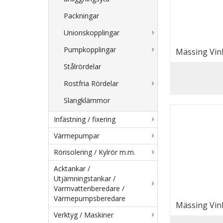
Packningar
Unionskopplingar
Pumpkopplingar
Mässing Vink
Stålrördelar
Rostfria Rördelar
Slangklämmor
Infästning / fixering
Värmepumpar
Rörisolering / Kylrör m.m.
Acktankar /
Utjämningstankar /
Varmvattenberedare /
Värmepumpsberedare
Mässing Vink
Verktyg / Maskiner