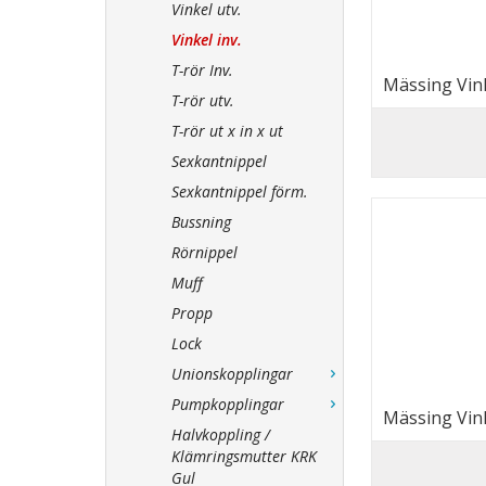
Vinkel utv.
Vinkel inv.
T-rör Inv.
Mässing Vink
T-rör utv.
T-rör ut x in x ut
Sexkantnippel
Sexkantnippel förm.
Bussning
Rörnippel
Muff
Propp
Lock
Unionskopplingar
Pumpkopplingar
Mässing Vink
Halvkoppling /
Klämringsmutter KRK
Gul