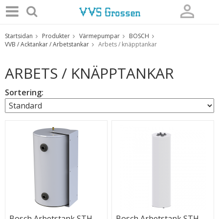
Startsidan
Produkter
Värmepumpar
BOSCH
Produkten har blivit tillagd i varukorgen
VVB / Acktankar / Arbetstankar
Arbets / knäpptankar
ARBETS / KNÄPPTANKAR
Sortering:
Bosch Arbetstank STH
Bosch Arbetstank STH