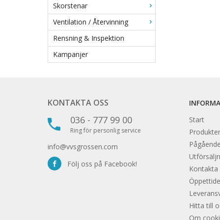
Skorstenar
Ventilation / Återvinning
Rensning & Inspektion
Kampanjer
KONTAKTA OSS
INFORM
036 - 777 99 00
Start
Ring för personlig service
Produkter
Pågåend
info@vvsgrossen.com
Utförsäljn
Följ oss på Facebook!
Kontakta
Öppettide
Leveransvi
Hitta till 
Om cooki