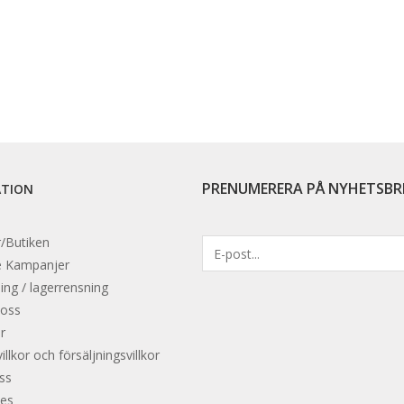
PRENUMERERA PÅ NYHETSBR
ATION
/Butiken
e
Kampanjer
ing / lagerrensning
 oss
r
llkor och försäljningsvillkor
oss
es