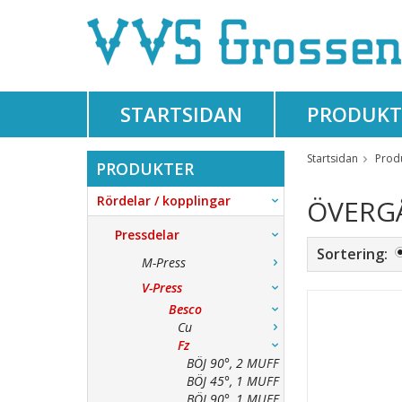
STARTSIDAN
PRODUKT
Startsidan
Prod
PRODUKTER
Rördelar / kopplingar
ÖVERGÅ
Pressdelar
Sortering:
M-Press
V-Press
Besco
Cu
Fz
BÖJ 90°, 2 MUFF
BÖJ 45°, 1 MUFF
BÖJ 90°, 1 MUFF