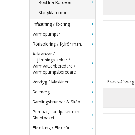
Rostfria Rördelar
Slangklämmor
Infästning / fixering
Värmepumpar
Rörisolering / Kylrör m.m.
Acktankar /
Utjämningstankar /
Varmvattenberedare /
Värmepumpsberedare
Press-Övergå
Verktyg / Maskiner
Solenergi
Samlingsbrunnar & Skåp
Pumpar, Laddpaket och
Shuntpaket
Flexslang / Flex-rör