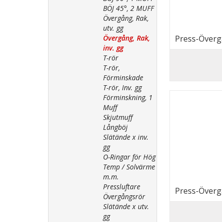
BÖJ 45°, 2 MUFF
Övergång, Rak,
utv. gg
Övergång, Rak,
Press-Övergå
inv. gg
T-rör
T-rör,
Förminskade
T-rör, Inv. gg
Förminskning, 1
Muff
Skjutmuff
Långböj
Slätände x inv.
gg
O-Ringar för Hög
Temp / Solvärme
m.m.
Pressluftare
Press-Övergå
Övergångsrör
Slätände x utv.
gg