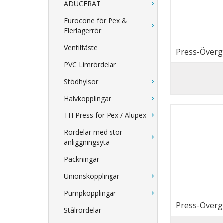
ADUCERAT
Eurocone för Pex &
Flerlagerrör
Ventilfäste
Press-Övergå
PVC Limrördelar
Stödhylsor
Halvkopplingar
TH Press för Pex / Alupex
Rördelar med stor
anliggningsyta
Packningar
Unionskopplingar
Pumpkopplingar
Press-Övergå
Stålrördelar