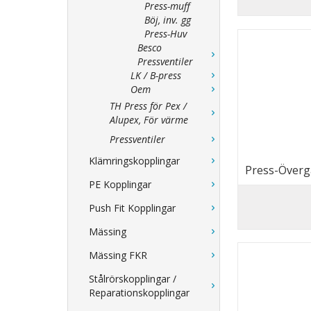
Press-muff
Böj, inv. gg
Press-Huv
Besco
Pressventiler
LK / B-press
Oem
TH Press för Pex /
Alupex, För värme
Pressventiler
Klämringskopplingar
Press-Övergå
PE Kopplingar
Push Fit Kopplingar
Mässing
Mässing FKR
Stålrörskopplingar /
Reparationskopplingar