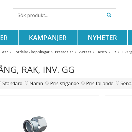
ER
KAMPANJER
NYHETER
ukter
Rördelar / kopplingar
Pressdelar
V-Press
Besco
Fz
Övergå
NG, RAK, INV. GG
Standard
Namn
Pris stigande
Pris fallande
Senas