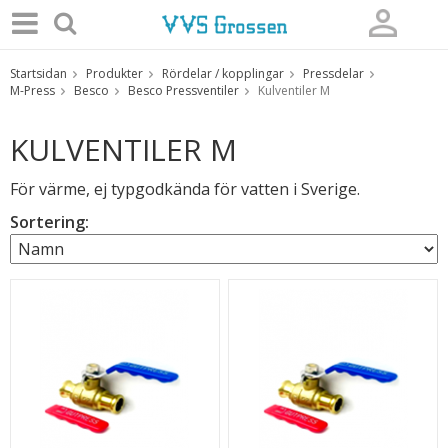
Startsidan
Produkter
Rördelar / kopplingar
Pressdelar
Produkten har blivit tillagd i varukorgen
M-Press
Besco
Besco Pressventiler
Kulventiler M
KULVENTILER M
För värme, ej typgodkända för vatten i Sverige.
Sortering: