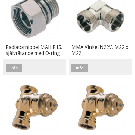
Radiatornippel MAH R15,
MMA Vinkel N22V, M22 x
självtätande med O-ring
M22
Info
Info