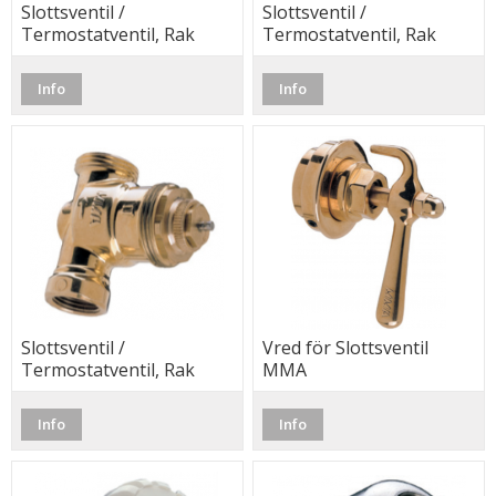
Slottsventil /
Slottsventil /
Termostatventil, Rak
Termostatventil, Rak
med injustering, 10,
med injustering, 15,
MMA
MMA
Info
Info
Slottsventil /
Vred för Slottsventil
Termostatventil, Rak
MMA
med injustering, 20,
MMA
Info
Info