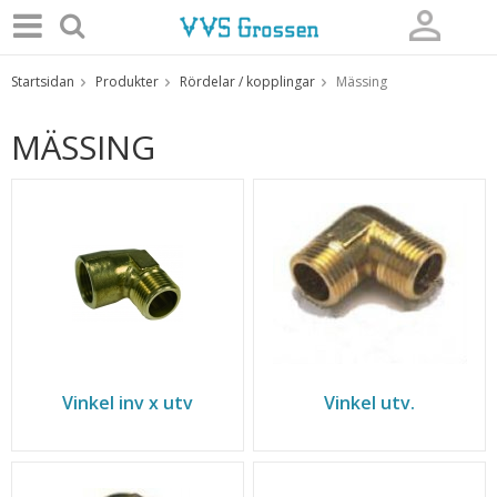
Startsidan
Produkter
Rördelar / kopplingar
Mässing
Produkten har blivit tillagd i varukorgen
MÄSSING
Vinkel inv x utv
Vinkel utv.