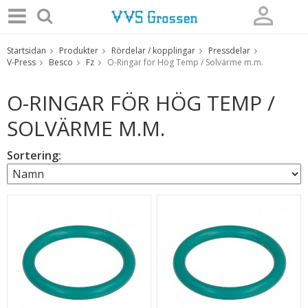
Startsidan
Produkter
Rördelar / kopplingar
Pressdelar
Produkten har blivit tillagd i varukorgen
V-Press
Besco
Fz
O-Ringar för Hög Temp / Solvärme m.m.
O-RINGAR FÖR HÖG TEMP /
SOLVÄRME M.M.
Sortering: