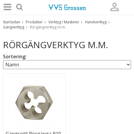
Startsidan
Produkter
Verktyg / Maskiner
Handverktyg
Produkten har blivit tillagd i varukorgen
Gängverktyg
Rörgängverktyg m.m.
RÖRGÄNGVERKTYG M.M.
Sortering:
Gängsnitt Rörgänga R10,