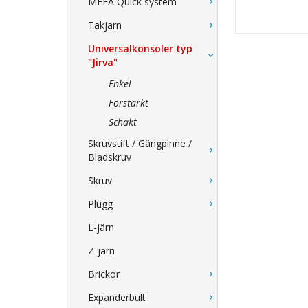
MEFA Quick system
Takjärn
Universalkonsoler typ
"Jirva"
Enkel
Förstärkt
Schakt
Skruvstift / Gängpinne /
Bladskruv
Skruv
Plugg
L-järn
Z-järn
Brickor
Expanderbult