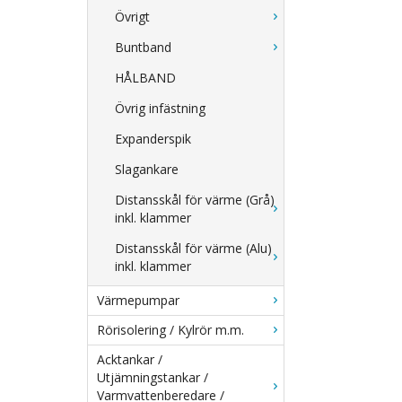
Övrigt
Buntband
HÅLBAND
Övrig infästning
Expanderspik
Slagankare
Distansskål för värme (Grå)
inkl. klammer
Distansskål för värme (Alu)
inkl. klammer
Värmepumpar
Rörisolering / Kylrör m.m.
Acktankar /
Utjämningstankar /
Varmvattenberedare /