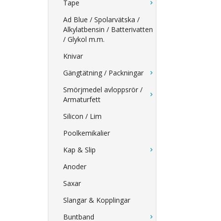
Tape
Ad Blue / Spolarvätska /
Alkylatbensin / Batterivatten
/ Glykol m.m.
Knivar
Gängtätning / Packningar
Smörjmedel avloppsrör /
Armaturfett
Silicon / Lim
Poolkemikalier
Kap & Slip
Anoder
Saxar
Slangar & Kopplingar
Buntband