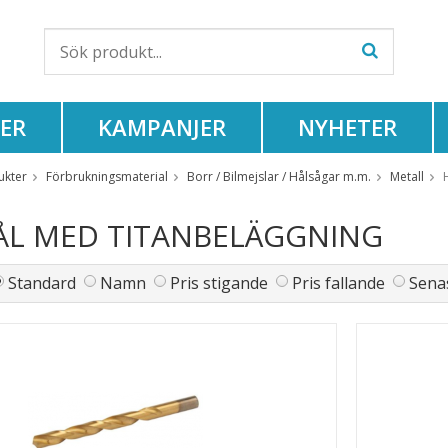
ER
KAMPANJER
NYHETER
ukter
Förbrukningsmaterial
Borr / Bilmejslar / Hålsågar m.m.
Metall
ÅL MED TITANBELÄGGNING
Standard
Namn
Pris stigande
Pris fallande
Senas