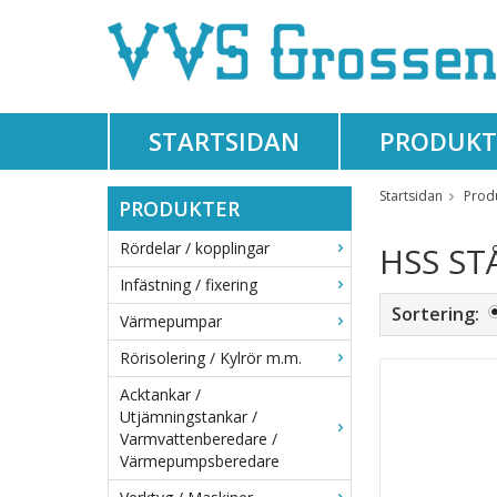
STARTSIDAN
PRODUKT
Startsidan
Prod
PRODUKTER
Rördelar / kopplingar
HSS ST
Infästning / fixering
Sortering:
Värmepumpar
Rörisolering / Kylrör m.m.
Acktankar /
Utjämningstankar /
Varmvattenberedare /
Värmepumpsberedare