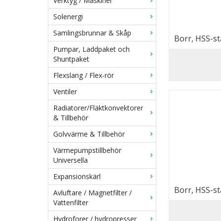
Verktyg / Maskiner
Solenergi
Samlingsbrunnar & Skåp
Borr, HSS-st
Pumpar, Laddpaket och
Shuntpaket
Flexslang / Flex-rör
Ventiler
Radiatorer/Fläktkonvektorer
& Tillbehör
Golvvärme & Tillbehör
Värmepumpstillbehör
Universella
Expansionskärl
Borr, HSS-st
Avluftare / Magnetfilter /
Vattenfilter
Hydroforer / hydropresser