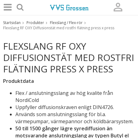
Startsidan
Produkter
Flexslang / Flex-rör
Produkten har blivit tillagd i varukorgen
Flexslang RF OXY Diffusionstät med rostfri flätning press x press
FLEXSLANG RF OXY
DIFFUSIONSTÄT MED ROSTFRI
FLÄTNING PRESS X PRESS
Produktdata
Flex / anslutningsslang av hög kvalite från
NordiCold
Uppfyller diffusionskraven enligt DIN4726.
Används som anslutningsslang för bl.a.
värmepumpar, värmepannor och köldbärarsystem.
50 till 1500 gånger lägre syrediffusion än
motsvarande anslutningslang av typen Butyl el