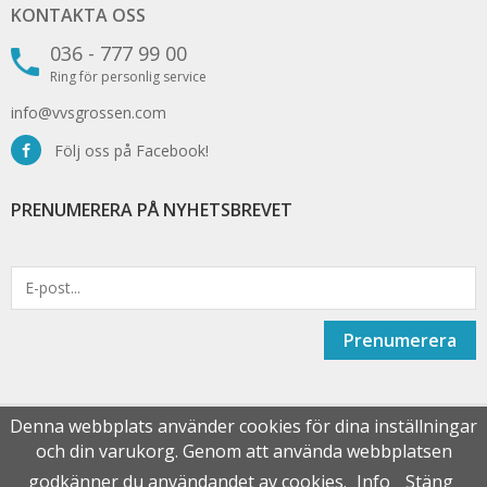
KONTAKTA OSS
036 - 777 99 00
Ring för personlig service
info@vvsgrossen.com
Följ oss på Facebook!
PRENUMERERA PÅ NYHETSBREVET
Prenumerera
Denna webbplats använder cookies för dina inställningar
och din varukorg. Genom att använda webbplatsen
Drift & produktion:
Wikinggruppen
godkänner du användandet av cookies.
Info
Stäng