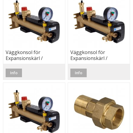
Väggkonsol för
Väggkonsol för
Expansionskärl /
Expansionskärl /
armatursats, 3 bar,
armatursats, 3 + 1,5 bar,
Afriso
Afriso
Info
Info