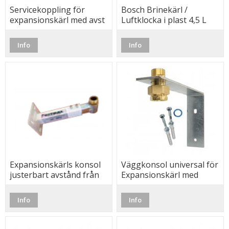
Servicekoppling för
Bosch Brinekärl /
expansionskärl med avst
Luftklocka i plast 4,5 L
och avtappn, R25
Info
Info
Expansionskärls konsol
Väggkonsol universal för
justerbart avstånd från
Expansionskärl med
vägg 0-35L
Serviceventil
Info
Info