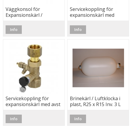
Väggkonsol för
Servicekoppling för
Expansionskärl /
expansionskärl med
armatursats, 3 + 2,5 bar,
dubbelverkande BV, G20
Afriso
Info
Info
Servicekoppling för
Brinekärl / Luftklocka i
expansionskärl med avst
plast, R25 x R15 Inv. 3 L
och avtappn, G20
Info
Info