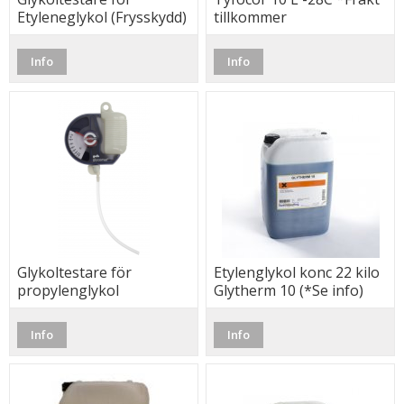
Etyleneglykol (Frysskydd)
tillkommer
Info
Info
Glykoltestare för
Etylenglykol konc 22 kilo
propylenglykol
Glytherm 10 (*Se info)
(Frysskydd)
Info
Info