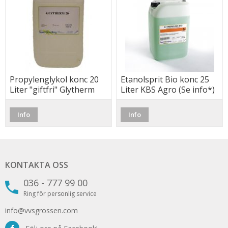
Propylenglykol konc 20
Etanolsprit Bio konc 25
Liter "giftfri" Glytherm
Liter KBS Agro (Se info*)
20, *Frakt
Info
Info
KONTAKTA OSS
036 - 777 99 00
Ring för personlig service
info@vvsgrossen.com