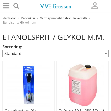
Startsidan
Produkter
Värmepumpstillbehör Universella
Produkten har blivit tillagd i varukorgen
Etanolsprit / Glykol m.m.
ETANOLSPRIT / GLYKOL M.M.
Sortering:
Glykoltestare för
Tyfocor 10 L -28C *Frakt