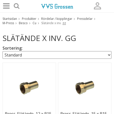
Startsidan
Produkter
Rördelar / kopplingar
Pressdelar
Produkten har blivit tillagd i varukorgen
M-Press
Besco
Cu
Slätände x inv. gg
SLÄTÄNDE X INV. GG
Sortering:
Press-Slätände, 12 x R15
Press-Slätände, 15 x R15