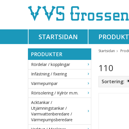
STARTSIDAN
PRODUKT
Startsidan
Prod
PRODUKTER
Rördelar / kopplingar
110
Infästning / fixering
Sortering:
Värmepumpar
Rörisolering / Kylrör m.m.
Acktankar /
Utjämningstankar /
Varmvattenberedare /
Värmepumpsberedare