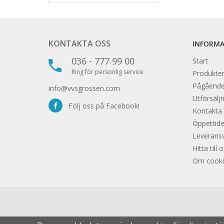
KONTAKTA OSS
INFORM
036 - 777 99 00
Start
Ring för personlig service
Produkter
Pågåend
info@vvsgrossen.com
Utförsäljn
Följ oss på Facebook!
Kontakta
Öppettide
Leveransvi
Hitta till 
Om cooki