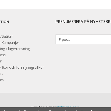
PRENUMERERA PÅ NYHETSBR
ATION
/Butiken
e
Kampanjer
ing / lagerrensning
 oss
r
llkor och försäljningsvillkor
oss
es
Drift & produktion:
Wikinggruppen