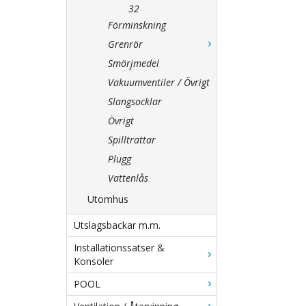
32
Förminskning
Grenrör
Smörjmedel
Vakuumventiler / Övrigt
Slangsocklar
Övrigt
Spilltrattar
Plugg
Vattenlås
Utomhus
Utslagsbackar m.m.
Installationssatser &
Konsoler
POOL