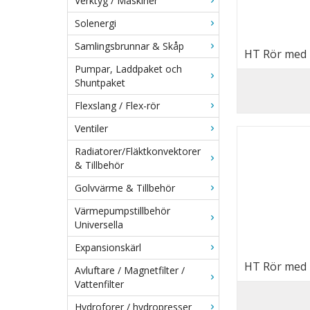
Verktyg / Maskiner
Solenergi
Samlingsbrunnar & Skåp
HT Rör med 
Pumpar, Laddpaket och
Shuntpaket
Flexslang / Flex-rör
Ventiler
Radiatorer/Fläktkonvektorer
& Tillbehör
Golvvärme & Tillbehör
Värmepumpstillbehör
Universella
Expansionskärl
HT Rör med 
Avluftare / Magnetfilter /
Vattenfilter
Hydroforer / hydropresser