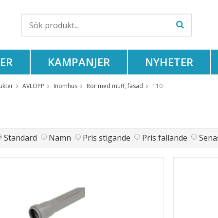
ER
KAMPANJER
NYHETER
ukter
AVLOPP
Inomhus
Rör med muff, fasad
110
Standard
Namn
Pris stigande
Pris fallande
Senas