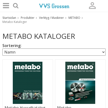
Startsidan
Produkter
Verktyg / Maskiner
METABO
Produkten har blivit tillagd i varukorgen
Metabo Kataloger
METABO KATALOGER
Sortering:
Metabo Huvudkatalog
Metabo