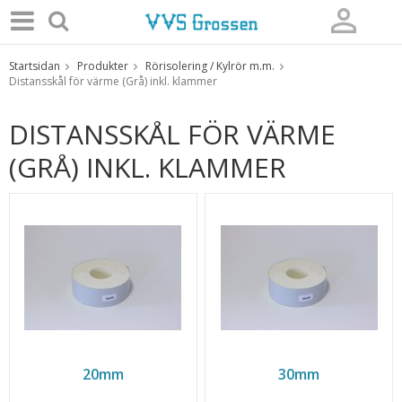
Startsidan
Produkter
Rörisolering / Kylrör m.m.
Produkten har blivit tillagd i varukorgen
Distansskål för värme (Grå) inkl. klammer
DISTANSSKÅL FÖR VÄRME
(GRÅ) INKL. KLAMMER
20mm
30mm